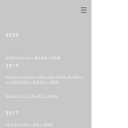
2022
谷中町でのたち方
/
個人住宅
/
埼玉県
2019
The Accord Center (UWC ISAK JAPAN
５
第
期キャ
)
ンパス拡張計画
/ 高等学校 / 長野県
日進でのたち方
/
個人住宅
/
埼玉県
2017
40 X 21 Table
/ 家具 / 東京都