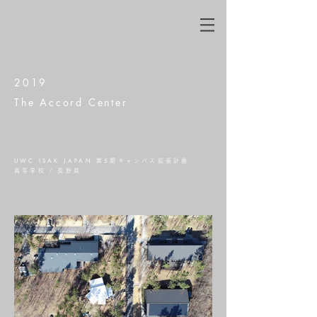
2019
The Accord Center
UWC ISAK JAPAN
5
第
期キャンパス拡張計画
高等学校 / 長野県